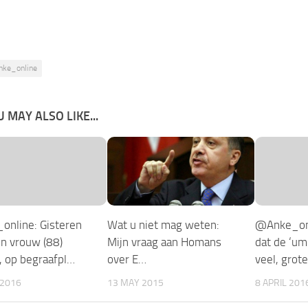
nke_online
 MAY ALSO LIKE...
nline: Gisteren
Wat u niet mag weten:
@Anke_onl
n vrouw (88)
Mijn vraag aan Homans
dat de ‘um
, op begraafpl…
over E…
veel, grote
 2016
13 MAY 2015
8 APRIL 201