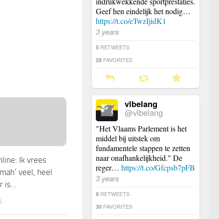
indrukwekkende sportprestaties.
Geef hen eindelijk het nodig…
https://t.co/eTwzIjidK1
3 years
RETWEETS
5
FAVORITES
28
vlbelang
@vlbelang
"Het Vlaams Parlement is het
middel bij uitstek om
fundamentele stappen te zetten
naar onafhankelijkheid." De
ine: Ik vrees
reger…
https://t.co/Gfcpsb7pFB
mah’ veel, heel
3 years
r is…
RETWEETS
8
6
FAVORITES
30