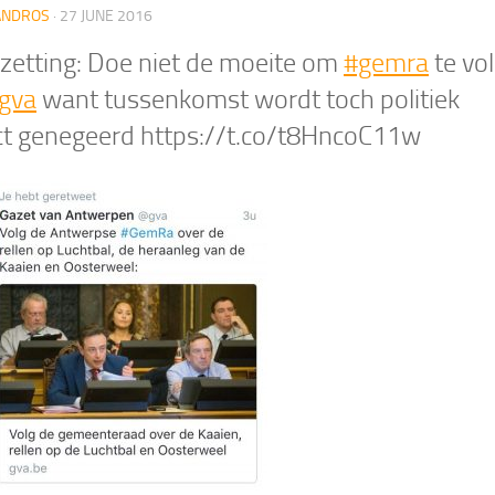
ANDROS
·
27 JUNE 2016
zetting: Doe niet de moeite om
#gemra
te vo
gva
want tussenkomst wordt toch politiek
ct genegeerd https://t.co/t8HncoC11w