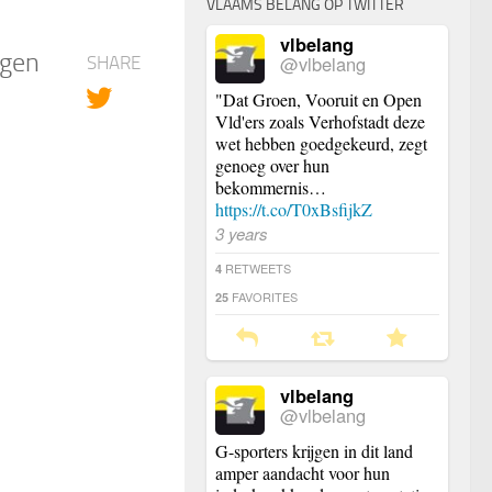
VLAAMS BELANG OP TWITTER
vlbelang
lgen
@vlbelang
SHARE
"Dat Groen, Vooruit en Open
Vld'ers zoals Verhofstadt deze
wet hebben goedgekeurd, zegt
genoeg over hun
bekommernis…
https://t.co/T0xBsfijkZ
3 years
RETWEETS
4
FAVORITES
25
vlbelang
@vlbelang
G-sporters krijgen in dit land
amper aandacht voor hun