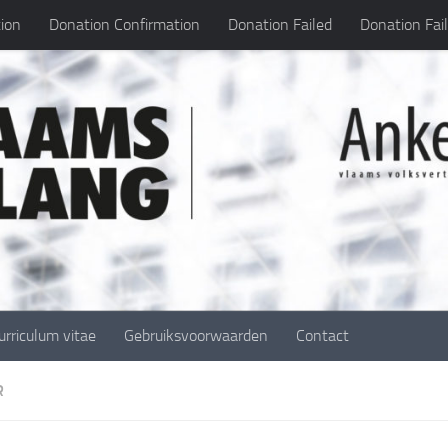
ion
Donation Confirmation
Donation Failed
Donation Fai
urriculum vitae
Gebruiksvoorwaarden
Contact
R