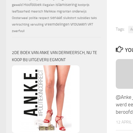
islamisering
Hoofddoek
geweld
illegalen
kostprijs
onderwijs
leefbaarheid
meersch
Melkkoe
migranten
senaat
Oosterweel
politie
respect
sluikstort
subsidies
taks
vrouwen
vreemdelingen
verkrachting
vervuiling
VRT
Tags:
A
zwerfvuil
YOU
2DE BOEK VAN ANKE VAN DERMEERSCH, NU TE
KOOP BIJ UITGEVERIJ EGMONT
@Anke_o
werd ee
beroofd
12 APRIL