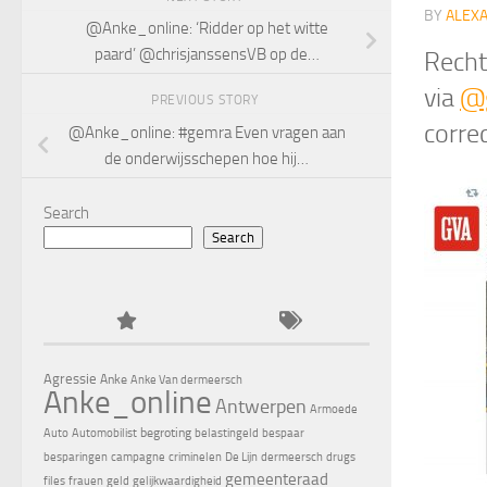
BY
ALEX
@Anke_online: ‘Ridder op het witte
paard’ @chrisjanssensVB op de…
Recht
via
@
PREVIOUS STORY
corre
@Anke_online: #gemra Even vragen aan
de onderwijsschepen hoe hij…
Search
Search
Agressie
Anke
Anke Van dermeersch
Anke_online
Antwerpen
Armoede
begroting
Auto
Automobilist
belastingeld
bespaar
besparingen
campagne
criminelen
De Lijn
dermeersch
drugs
gemeenteraad
files
frauen
geld
gelijkwaardigheid