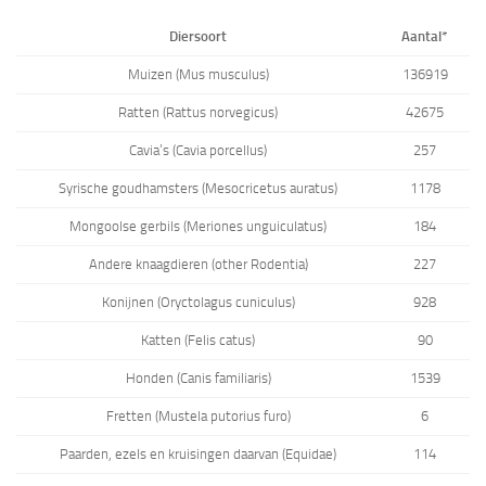
Diersoort
Aantal*
Muizen (Mus musculus)
136919
Ratten (Rattus norvegicus)
42675
Cavia’s (Cavia porcellus)
257
Syrische goudhamsters (Mesocricetus auratus)
1178
Mongoolse gerbils (Meriones unguiculatus)
184
Andere knaagdieren (other Rodentia)
227
Konijnen (Oryctolagus cuniculus)
928
Katten (Felis catus)
90
Honden (Canis familiaris)
1539
Fretten (Mustela putorius furo)
6
Paarden, ezels en kruisingen daarvan (Equidae)
114