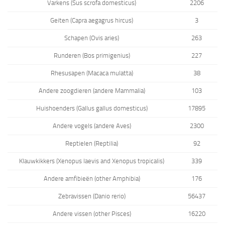
Varkens (Sus scrofa domesticus)
2206
Geiten (Capra aegagrus hircus)
3
Schapen (Ovis aries)
263
Runderen (Bos primigenius)
227
Rhesusapen (Macaca mulatta)
38
Andere zoogdieren (andere Mammalia)
103
Huishoenders (Gallus gallus domesticus)
17895
Andere vogels (andere Aves)
2300
Reptielen (Reptilia)
92
Klauwkikkers (Xenopus laevis and Xenopus tropicalis)
339
Andere amfibieën (other Amphibia)
176
Zebravissen (Danio rerio)
56437
Andere vissen (other Pisces)
16220