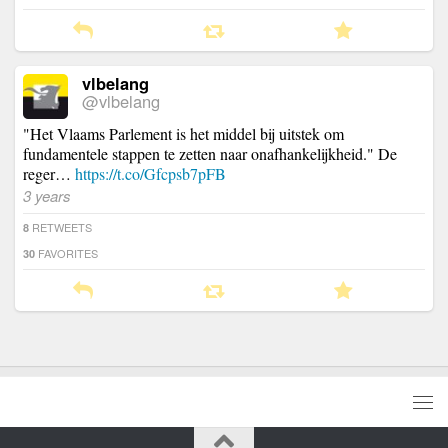
vlbelang
@vlbelang
"Het Vlaams Parlement is het middel bij uitstek om
fundamentele stappen te zetten naar onafhankelijkheid." De
reger…
https://t.co/Gfcpsb7pFB
3 years
RETWEETS
8
FAVORITES
30