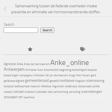
Samenwerking tussen de federale overheden inzake
preventie en eliminatie van hormoonverstorende stoffen.
Search
Search
Anke_online
Agressie
Anke
Anke Van dermeersch
Antwerpen
begroting
Armoede
Auto
Automobilist
belastingeld
bespaar
besparingen
campagne
criminelen
De Lijn
dermeersch
drugs
files
frauen
geld
gemeenteraad
islamisering
Hoofddoek
geweld
gelijkwaardigheid
illegalen
onderwijs
kostprijs
leefbaarheid
meersch
Melkkoe
migranten
Oosterweel
politie
senaat
vreemdelingen
respect
sluikstort
subsidies
taks
verkrachting
vervuiling
vrouwen
VRT
zwerfvuil