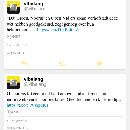
vlbelang
@vlbelang
"Dat Groen, Vooruit en Open Vld'ers zoals Verhofstadt deze
wet hebben goedgekeurd, zegt genoeg over hun
bekommernis…
https://t.co/T0xBsfijkZ
3 years
RETWEETS
4
FAVORITES
25
vlbelang
@vlbelang
G-sporters krijgen in dit land amper aandacht voor hun
indrukwekkende sportprestaties. Geef hen eindelijk het nodig…
https://t.co/eTwzIjidK1
3 years
RETWEETS
5
FAVORITES
28