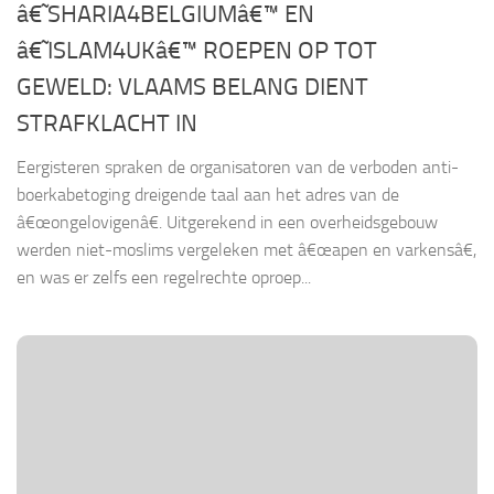
â€˜SHARIA4BELGIUMâ€™ EN
â€˜ISLAM4UKâ€™ ROEPEN OP TOT
GEWELD: VLAAMS BELANG DIENT
STRAFKLACHT IN
Eergisteren spraken de organisatoren van de verboden anti-
boerkabetoging dreigende taal aan het adres van de
â€œongelovigenâ€. Uitgerekend in een overheidsgebouw
werden niet-moslims vergeleken met â€œapen en varkensâ€,
en was er zelfs een regelrechte oproep...