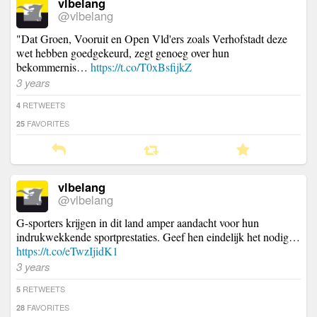
vlbelang
@vlbelang
"Dat Groen, Vooruit en Open Vld'ers zoals Verhofstadt deze
wet hebben goedgekeurd, zegt genoeg over hun
bekommernis…
https://t.co/T0xBsfijkZ
3 years
RETWEETS
4
FAVORITES
25
vlbelang
@vlbelang
G-sporters krijgen in dit land amper aandacht voor hun
indrukwekkende sportprestaties. Geef hen eindelijk het nodig…
https://t.co/eTwzIjidK1
3 years
RETWEETS
5
FAVORITES
28