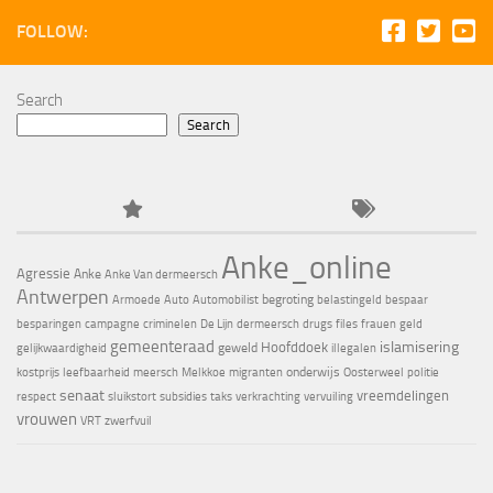
FOLLOW:
Search
Search
Anke_online
Agressie
Anke
Anke Van dermeersch
Antwerpen
begroting
Armoede
Auto
Automobilist
belastingeld
bespaar
besparingen
campagne
criminelen
De Lijn
dermeersch
drugs
files
frauen
geld
gemeenteraad
islamisering
Hoofddoek
geweld
gelijkwaardigheid
illegalen
onderwijs
kostprijs
leefbaarheid
meersch
Melkkoe
migranten
Oosterweel
politie
senaat
vreemdelingen
respect
sluikstort
subsidies
taks
verkrachting
vervuiling
vrouwen
VRT
zwerfvuil