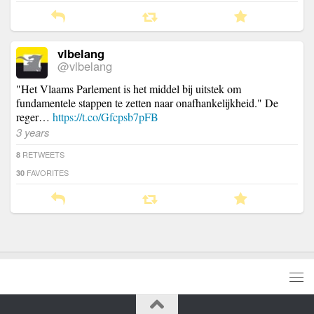
vlbelang
@vlbelang
"Het Vlaams Parlement is het middel bij uitstek om
fundamentele stappen te zetten naar onafhankelijkheid." De
reger…
https://t.co/Gfcpsb7pFB
3 years
RETWEETS
8
FAVORITES
30