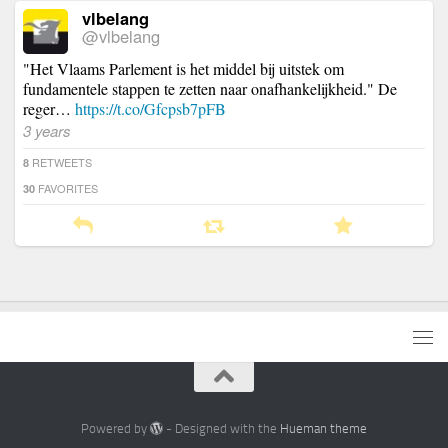
vlbelang
@vlbelang
"Het Vlaams Parlement is het middel bij uitstek om
fundamentele stappen te zetten naar onafhankelijkheid." De
reger…
https://t.co/Gfcpsb7pFB
3 years
RETWEETS
8
FAVORITES
30
Powered by
- Designed with the
Hueman theme