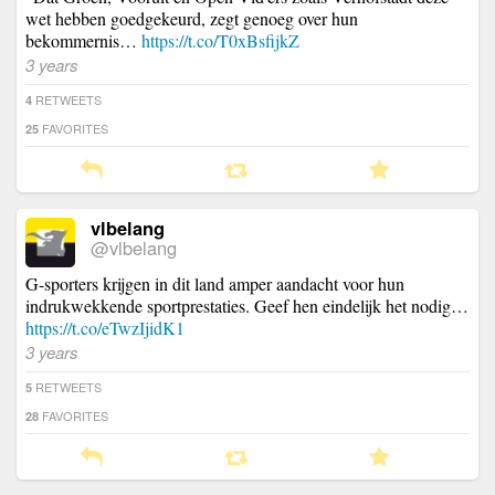
wet hebben goedgekeurd, zegt genoeg over hun
bekommernis…
https://t.co/T0xBsfijkZ
3 years
RETWEETS
4
FAVORITES
25
vlbelang
@vlbelang
G-sporters krijgen in dit land amper aandacht voor hun
indrukwekkende sportprestaties. Geef hen eindelijk het nodig…
https://t.co/eTwzIjidK1
3 years
RETWEETS
5
FAVORITES
28