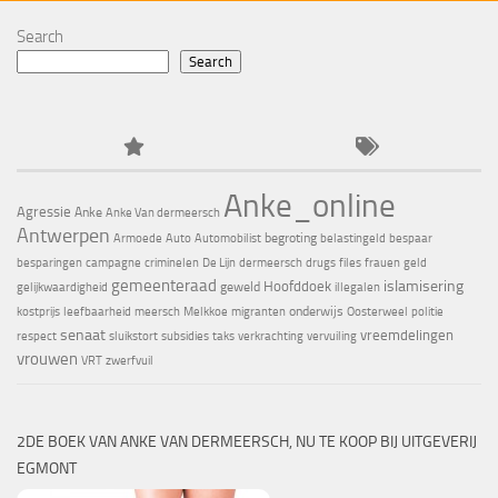
Search
Search
Anke_online
Agressie
Anke
Anke Van dermeersch
Antwerpen
begroting
Armoede
Auto
Automobilist
belastingeld
bespaar
besparingen
campagne
criminelen
De Lijn
dermeersch
drugs
files
frauen
geld
gemeenteraad
islamisering
Hoofddoek
geweld
gelijkwaardigheid
illegalen
onderwijs
kostprijs
leefbaarheid
meersch
Melkkoe
migranten
Oosterweel
politie
senaat
vreemdelingen
respect
sluikstort
subsidies
taks
verkrachting
vervuiling
vrouwen
VRT
zwerfvuil
2DE BOEK VAN ANKE VAN DERMEERSCH, NU TE KOOP BIJ UITGEVERIJ
EGMONT