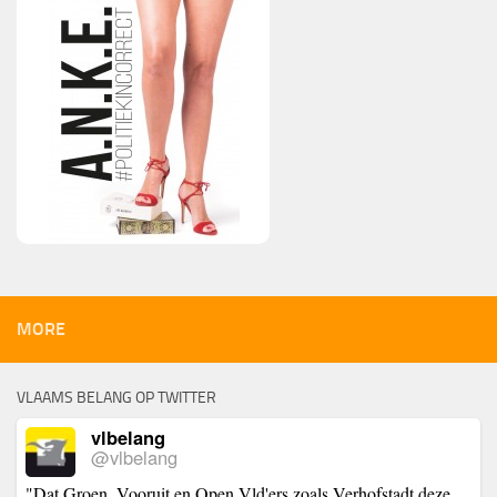
MORE
VLAAMS BELANG OP TWITTER
vlbelang
@vlbelang
"Dat Groen, Vooruit en Open Vld'ers zoals Verhofstadt deze