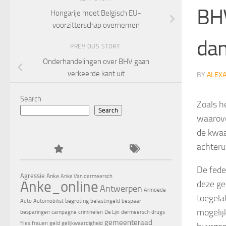
BHV
Hongarije moet Belgisch EU-
voorzitterschap overnemen
dan
PREVIOUS STORY
Onderhandelingen over BHV gaan
verkeerde kant uit
BY
ALEX
Search
Zoals h
Search
waarove
de kwaa
achterui
De fede
Agressie
Anke
Anke Van dermeersch
Anke_online
deze ge
Antwerpen
Armoede
toegela
begroting
Auto
Automobilist
belastingeld
bespaar
mogelij
besparingen
campagne
criminelen
De Lijn
dermeersch
drugs
gemeenteraad
files
frauen
geld
gelijkwaardigheid