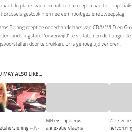
abant. In plaats van een halt toe te roepen aan het imperial
het Brussels gestook hiermee een nooit geziene zweepslag.
ams Belang roept de onderhandelaars van CD&V VLD en Gr
nderhandelingstafel ‘onverwijld’ te verlaten en de hangende
gsvoorstellen door te drukken. Er is genoeg tijd verloren.
 MAY ALSO LIKE...
MR eist opnieuw
Wetsvoorst
tsherziening – N-
annexatie Vlaams
hervormin