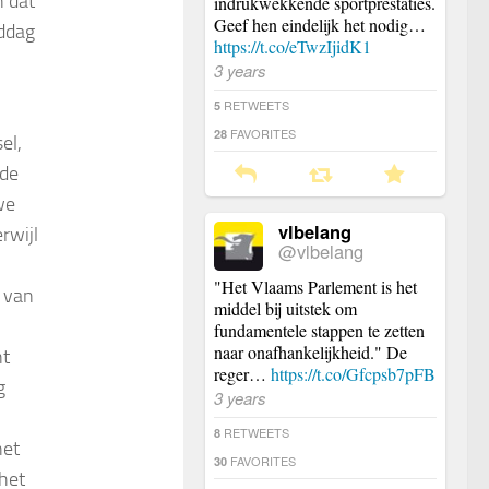
n dat
indrukwekkende sportprestaties.
Geef hen eindelijk het nodig…
ddag
https://t.co/eTwzIjidK1
3 years
RETWEETS
5
FAVORITES
28
el,
 de
we
vlbelang
rwijl
@vlbelang
"Het Vlaams Parlement is het
 van
middel bij uitstek om
fundamentele stappen te zetten
naar onafhankelijkheid." De
nt
reger…
https://t.co/Gfcpsb7pFB
ng
3 years
RETWEETS
8
het
FAVORITES
30
het