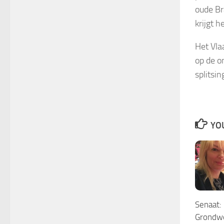
oude Br
krijgt 
Het Vla
op de o
splitsin
YOU
Senaat:
Grondwe