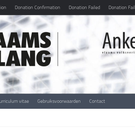
ion
Donation Confirmation
Donation Failed
Donation Fai
urriculum vitae
Gebruiksvoorwaarden
Contact