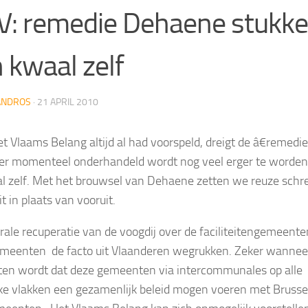
: remedie Dehaene stukke
 kwaal zelf
ANDROS
·
21 APRIL 2010
et Vlaams Belang altijd al had voorspeld, dreigt de â€remedie
r momenteel onderhandeld wordt nog veel erger te worden
l zelf. Met het brouwsel van Dehaene zetten we reuze schr
t in plaats van vooruit.
rale recuperatie van de voogdij over de faciliteitengemeente
meenten de facto uit Vlaanderen wegrukken. Zeker wannee
ten wordt dat deze gemeenten via intercommunales op alle
ke vlakken een gezamenlijk beleid mogen voeren met Brusse