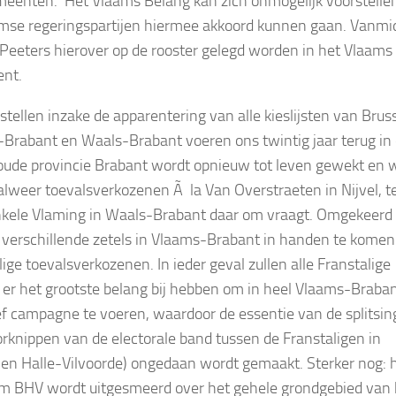
eenten. Het Vlaams Belang kan zich onmogelijk voorstelle
mse regeringspartijen hiermee akkoord kunnen gaan. Vanmi
s Peeters hierover op de rooster gelegd worden in het Vlaams
ent.
stellen inzake de apparentering van alle kieslijsten van Bruss
Brabant en Waals-Brabant voeren ons twintig jaar terug in
e oude provincie Brabant wordt opnieuw tot leven gewekt en 
 alweer toevalsverkozenen Ã la Van Overstraeten in Nijvel, te
kele Vlaming in Waals-Brabant daar om vraagt. Omgekeerd
 verschillende zetels in Vlaams-Brabant in handen te komen
lige toevalsverkozenen. In ieder geval zullen
alle
Franstalige
n er het grootste belang bij hebben om in heel Vlaams-Braba
ef campagne te voeren, waardoor de essentie van de splitsi
orknippen van de electorale band tussen de Franstaligen in
 en Halle-Vilvoorde) ongedaan wordt gemaakt. Sterker nog: 
m BHV wordt uitgesmeerd over het gehele grondgebied van 