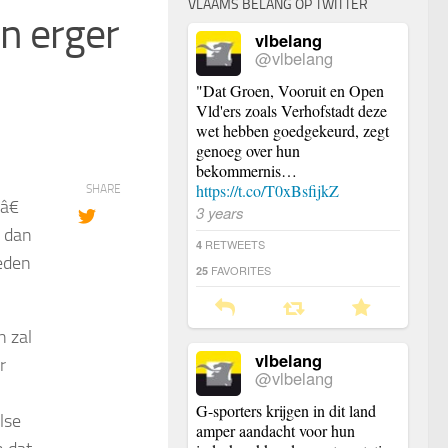
VLAAMS BELANG OP TWITTER
n erger
vlbelang
@vlbelang
"Dat Groen, Vooruit en Open
Vld'ers zoals Verhofstadt deze
wet hebben goedgekeurd, zegt
genoeg over hun
bekommernis…
https://t.co/T0xBsfijkZ
SHARE
â€
3 years
 dan
RETWEETS
4
eden
FAVORITES
25
n zal
vlbelang
r
@vlbelang
G-sporters krijgen in dit land
lse
amper aandacht voor hun