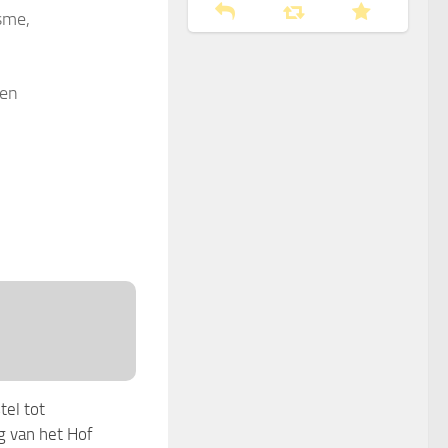
isme,
oen
el tot
g van het Hof