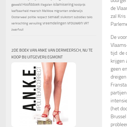
buurgem
islamisering
Hoofddoek
geweld
illegalen
kostprijs
de Vlaa
onderwijs
leefbaarheid
meersch
Melkkoe
migranten
zal Kri
senaat
Oosterweel
politie
respect
sluikstort
subsidies
taks
vrouwen
Parlem
vreemdelingen
verkrachting
vervuiling
VRT
zwerfvuil
De voor
Vlaams-
2DE BOEK VAN ANKE VAN DERMEERSCH, NU TE
tijd: d
KOOP BIJ UITGEVERIJ EGMONT
krijgen
geen en
dreigen
Fransta
partije
intensi
(het do
Brussel
problee