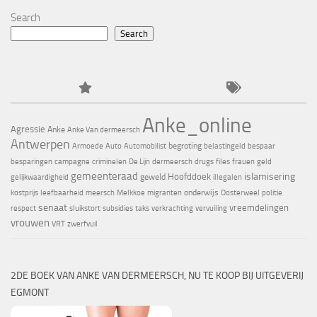
Search
Search
Anke_online
Agressie
Anke
Anke Van dermeersch
Antwerpen
begroting
Armoede
Auto
Automobilist
belastingeld
bespaar
besparingen
campagne
criminelen
De Lijn
dermeersch
drugs
files
frauen
geld
gemeenteraad
islamisering
Hoofddoek
geweld
gelijkwaardigheid
illegalen
onderwijs
kostprijs
leefbaarheid
meersch
Melkkoe
migranten
Oosterweel
politie
senaat
vreemdelingen
respect
sluikstort
subsidies
taks
verkrachting
vervuiling
vrouwen
VRT
zwerfvuil
2DE BOEK VAN ANKE VAN DERMEERSCH, NU TE KOOP BIJ UITGEVERIJ
EGMONT