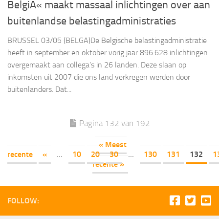
BelgiÃ« maakt massaal inlichtingen over aan
buitenlandse belastingadministraties
BRUSSEL 03/05 (BELGA)De Belgische belastingadministratie
heeft in september en oktober vorig jaar 896.628 inlichtingen
overgemaakt aan collega’s in 26 landen. Deze slaan op
inkomsten uit 2007 die ons land verkregen werden door
buitenlanders. Dat...
Pagina 132 van 192
« Meest
recente
«
...
10
20
30
...
130
131
132
1
recente »
FOLLOW: