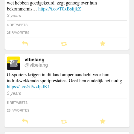
wet hebben goedgekeurd, zegt genoeg over hun
bekommernis…
https://t.co/T0xBsfijkZ
3 years
RETWEETS
4
FAVORITES
25
vlbelang
@vlbelang
G-sporters krijgen in dit land amper aandacht voor hun
indrukwekkende sportprestaties. Geef hen eindelijk het nodig…
https://t.co/eTwzIjidK1
3 years
RETWEETS
5
FAVORITES
28