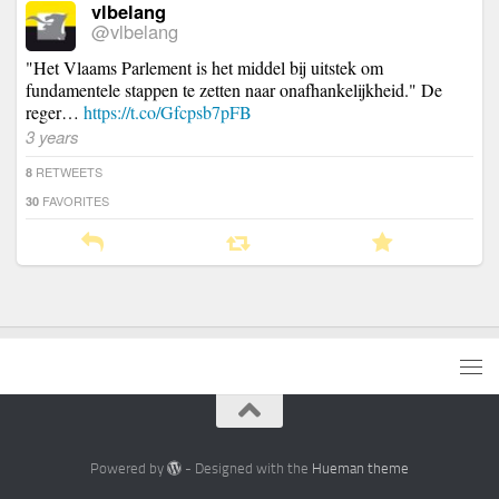
vlbelang
@vlbelang
"Het Vlaams Parlement is het middel bij uitstek om
fundamentele stappen te zetten naar onafhankelijkheid." De
reger…
https://t.co/Gfcpsb7pFB
3 years
RETWEETS
8
FAVORITES
30
Powered by
- Designed with the
Hueman theme