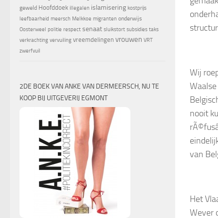
gemaakt
islamisering
Hoofddoek
geweld
illegalen
kostprijs
onderha
onderwijs
leefbaarheid
meersch
Melkkoe
migranten
structu
senaat
Oosterweel
politie
respect
sluikstort
subsidies
taks
vrouwen
vreemdelingen
verkrachting
vervuiling
VRT
zwerfvuil
Wij roe
Waalse 
2DE BOEK VAN ANKE VAN DERMEERSCH, NU TE
KOOP BIJ UITGEVERIJ EGMONT
Belgis
nooit k
rÃ©fusâ
eindeli
van Bel
Het Vla
Wever on