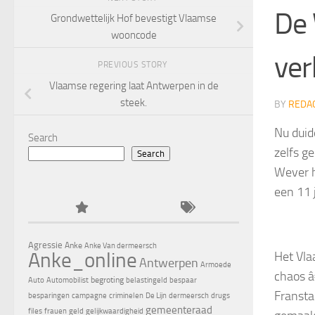
De 
Grondwettelijk Hof bevestigt Vlaamse
wooncode
ver
PREVIOUS STORY
Vlaamse regering laat Antwerpen in de
steek.
BY
REDA
Nu duid
Search
zelfs g
Search
Wever h
een 11 j
Agressie
Anke
Anke Van dermeersch
Anke_online
Het Vla
Antwerpen
Armoede
chaos â€
begroting
Auto
Automobilist
belastingeld
bespaar
Fransta
besparingen
campagne
criminelen
De Lijn
dermeersch
drugs
gemeenteraad
files
frauen
geld
gelijkwaardigheid