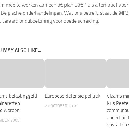
om mee te werken aan een â€˜plan Bâ€™ als alternatief voor
 Belgische onderhandelingen. Wat ons betreft, staat de â€˜
 uiteraard ondubbelzinnig voor boedelscheiding.
 MAY ALSO LIKE...
ams belastinggeld
Europese defensie politiek
Vlaams mi
minaretten
Kris Peete
27 OCTOBER 2008
d worden
communau
onderhand
MBER 2009
opstarten 