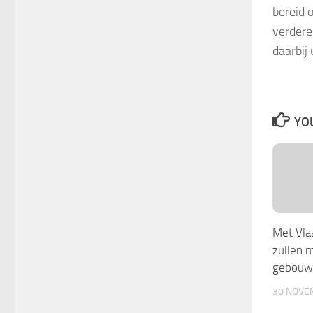
bereid 
verdere
daarbij
YOU
Met Vla
zullen 
gebouw
30 NOVE