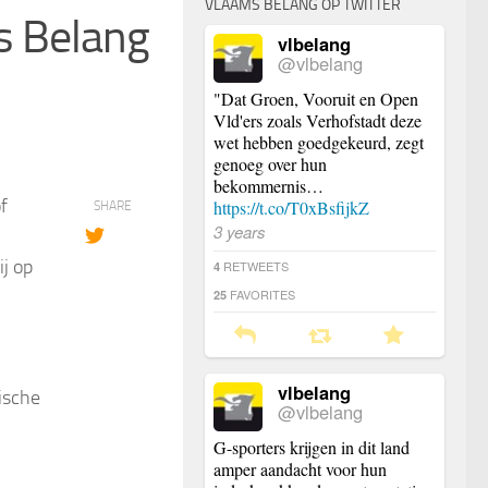
VLAAMS BELANG OP TWITTER
s Belang
vlbelang
@vlbelang
"Dat Groen, Vooruit en Open
Vld'ers zoals Verhofstadt deze
wet hebben goedgekeurd, zegt
genoeg over hun
bekommernis…
f
https://t.co/T0xBsfijkZ
SHARE
3 years
j op
RETWEETS
4
FAVORITES
25
vlbelang
ische
@vlbelang
G-sporters krijgen in dit land
amper aandacht voor hun