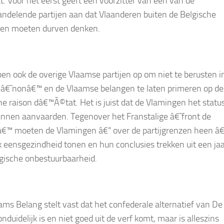
. Voor het eerst geeft een voorzitter van een van de
ndelende partijen aan dat Vlaanderen buiten de Belgische
ren moeten durven denken.
pen ook de overige Vlaamse partijen op om niet te berusten i
â€˜nonâ€™ en de Vlaamse belangen te laten primeren op de
che
raison dâ€™Ã©tat
. Het is juist dat de Vlamingen het statu
unnen aanvaarden. Tegenover het Franstalige â€˜front de
€™ moeten de Vlamingen â€“ over de partijgrenzen heen â€
jk eensgezindheid tonen en hun conclusies trekken uit een ja
gische onbestuurbaarheid.
ams Belang stelt vast dat het confederale alternatief van De
duidelijk is en niet goed uit de verf komt, maar is alleszins