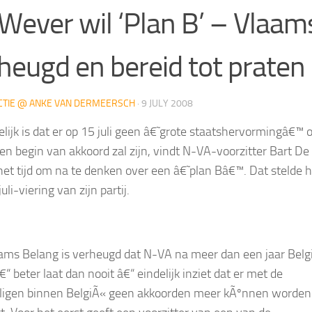
Wever wil ‘Plan B’ – Vlaam
heugd en bereid tot praten
CTIE @ ANKE VAN DERMEERSCH
·
9 JULY 2008
elijk is dat er op 15 juli geen â€˜grote staatshervormingâ€™ o
een begin van akkoord zal zijn, vindt N-VA-voorzitter Bart De
et tijd om na te denken over een â€˜plan Bâ€™. Dat stelde hi
uli-viering van zijn partij.
ams Belang is verheugd dat N-VA na meer dan een jaar Belg
“ beter laat dan nooit â€“ eindelijk inziet dat er met de
ligen binnen BelgiÃ« geen akkoorden meer kÃºnnen worden