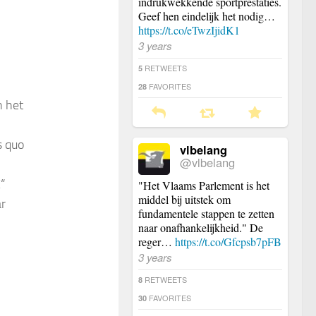
indrukwekkende sportprestaties.
Geef hen eindelijk het nodig…
https://t.co/eTwzIjidK1
3 years
RETWEETS
5
FAVORITES
28
n het
s quo
vlbelang
@vlbelang
“
"Het Vlaams Parlement is het
middel bij uitstek om
ar
fundamentele stappen te zetten
naar onafhankelijkheid." De
reger…
https://t.co/Gfcpsb7pFB
3 years
RETWEETS
8
FAVORITES
30