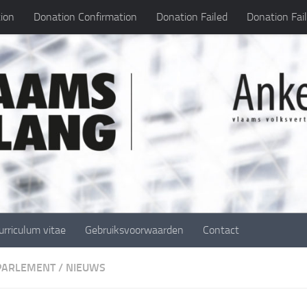
ion
Donation Confirmation
Donation Failed
Donation Fai
urriculum vitae
Gebruiksvoorwaarden
Contact
 PARLEMENT
/
NIEUWS