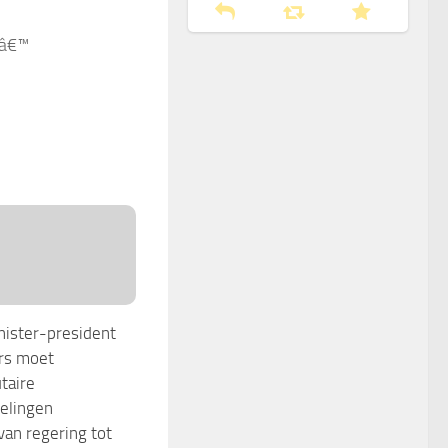
Bâ€™
nister-president
rs moet
taire
elingen
van regering tot