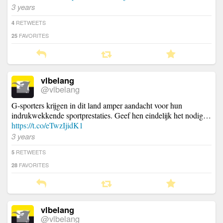
3 years
RETWEETS
4
FAVORITES
25
vlbelang
@vlbelang
G-sporters krijgen in dit land amper aandacht voor hun
indrukwekkende sportprestaties. Geef hen eindelijk het nodig…
https://t.co/eTwzIjidK1
3 years
RETWEETS
5
FAVORITES
28
vlbelang
@vlbelang