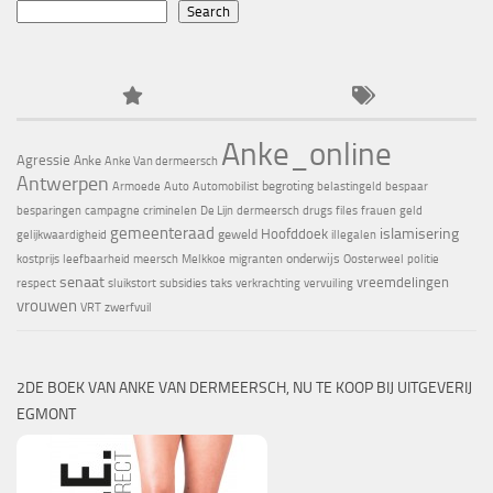
Search
Anke_online
Agressie
Anke
Anke Van dermeersch
Antwerpen
begroting
Armoede
Auto
Automobilist
belastingeld
bespaar
besparingen
campagne
criminelen
De Lijn
dermeersch
drugs
files
frauen
geld
gemeenteraad
islamisering
Hoofddoek
geweld
gelijkwaardigheid
illegalen
onderwijs
kostprijs
leefbaarheid
meersch
Melkkoe
migranten
Oosterweel
politie
senaat
vreemdelingen
respect
sluikstort
subsidies
taks
verkrachting
vervuiling
vrouwen
VRT
zwerfvuil
2DE BOEK VAN ANKE VAN DERMEERSCH, NU TE KOOP BIJ UITGEVERIJ
EGMONT