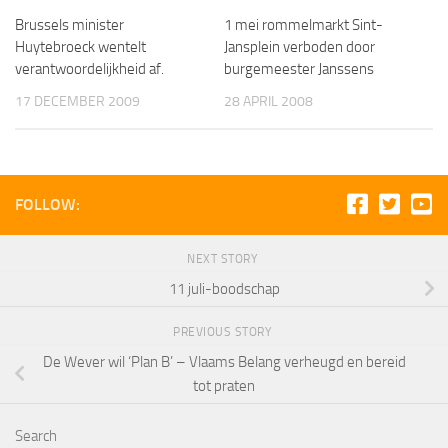
Brussels minister
1 mei rommelmarkt Sint-
Huytebroeck wentelt
Jansplein verboden door
verantwoordelijkheid af.
burgemeester Janssens
17 DECEMBER 2009
28 APRIL 2008
FOLLOW:
NEXT STORY
11 juli-boodschap
PREVIOUS STORY
De Wever wil ‘Plan B’ – Vlaams Belang verheugd en bereid
tot praten
Search