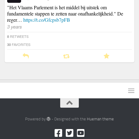
"Het Vlaams Parlement is het middel bij uitstek om
fundamentele stappen te zetten naar onafhankelijkheid." De
reger…
https://t.co/Gfcpsb7pFB
3 years
RETWEETS
8
FAVORITES
30
Powered by
- Designed with the
Hueman theme