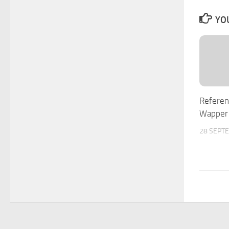
YOU
Refere
Wapper
28 SEPT