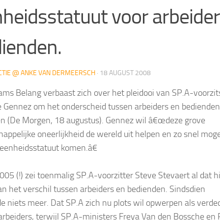
heidsstatuut voor arbeider
ienden.
CTIE @ ANKE VAN DERMEERSCH
·
18 AUGUST 2008
ams Belang verbaast zich over het pleidooi van SP.A-voorzit
e Gennez om het onderscheid tussen arbeiders en bedienden
en (De Morgen, 18 augustus). Gennez wil â€œdeze grove
appelijke oneerlijkheid de wereld uit helpen en zo snel moge
 eenheidsstatuut komen.â€
005 (!) zei toenmalig SP.A-voorzitter Steve Stevaert al dat hi
an het verschil tussen arbeiders en bedienden. Sindsdien
e niets meer. Dat SP.A zich nu plots wil opwerpen als verde
arbeiders, terwijl SP.A-ministers Freya Van den Bossche en 