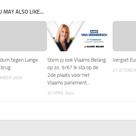
 MAY ALSO LIKE...
ndum tegen Lange
Stem jij ook Vlaams Belang
Vergiet Eu
 brug
op zo. 9/6? Ik sta op de
27 OCTOBER
2de plaats voor het
EMBER 2009
Vlaams parlement…
30 APRIL 2024