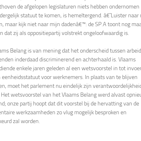
thoven de afgelopen legislaturen niets hebben ondernomen
 dergelijk statuut te komen, is hemeltergend. â€˜Luister naar
, maar kijk niet naar mijn dadenâ€™: de SP.A toont nog ma
 dat zij als oppositiepartij volstrekt ongeloofwaardig is.
ams Belang is van mening dat het onderscheid tussen arbei
enden inderdaad discriminerend en achterhaald is. Vlaams
diende enkele jaren geleden al een wetsvoorstel in tot invoe
 eenheidsstatuut voor werknemers. In plaats van te blijven
en, moet het parlement nu eindelijk zijn verantwoordelijkhei
Het wetsvoorstel van het Vlaams Belang werd alvast opni
d; onze partij hoopt dat dit voorstel bij de hervatting van de
ntaire werkzaamheden zo vlug mogelijk besproken en
eurd zal worden.