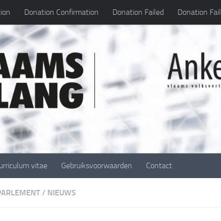
ion
Donation Confirmation
Donation Failed
Donation Fai
urriculum vitae
Gebruiksvoorwaarden
Contact
 PARLEMENT
/
NIEUWS