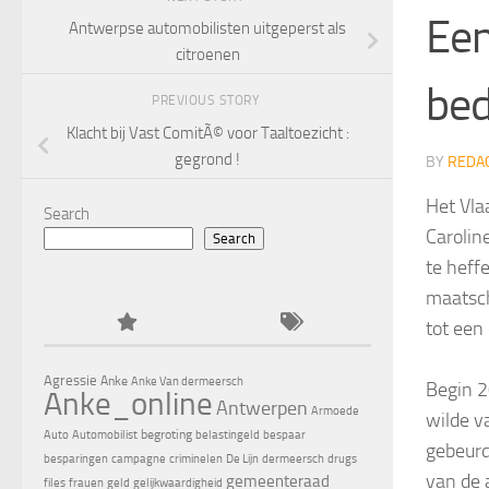
Een
Antwerpse automobilisten uitgeperst als
citroenen
bed
PREVIOUS STORY
Klacht bij Vast ComitÃ© voor Taaltoezicht :
gegrond !
BY
REDA
Het Vla
Search
Carolin
Search
te heff
maatsch
tot een
Agressie
Anke
Anke Van dermeersch
Begin 2
Anke_online
Antwerpen
Armoede
wilde v
begroting
Auto
Automobilist
belastingeld
bespaar
gebeurd
besparingen
campagne
criminelen
De Lijn
dermeersch
drugs
van de 
gemeenteraad
files
frauen
geld
gelijkwaardigheid