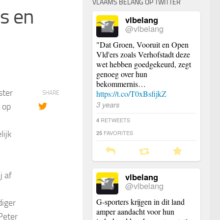
VLAAMS BELANG OP TWITTER
s en
vlbelang
@vlbelang
"Dat Groen, Vooruit en Open
Vld'ers zoals Verhofstadt deze
wet hebben goedgekeurd, zegt
genoeg over hun
bekommernis…
ster
https://t.co/T0xBsfijkZ
SHARE
3 years
 op
RETWEETS
4
lijk
FAVORITES
25
j af
vlbelang
@vlbelang
G-sporters krijgen in dit land
diger
amper aandacht voor hun
Peter