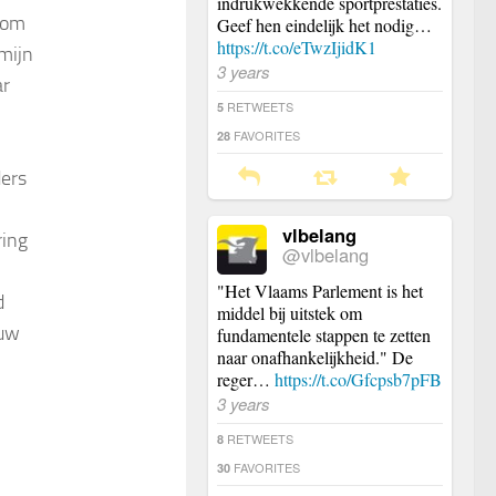
indrukwekkende sportprestaties.
 om
Geef hen eindelijk het nodig…
https://t.co/eTwzIjidK1
 mijn
3 years
ar
RETWEETS
5
FAVORITES
28
ders
vlbelang
ring
@vlbelang
"Het Vlaams Parlement is het
d
middel bij uitstek om
euw
fundamentele stappen te zetten
naar onafhankelijkheid." De
reger…
https://t.co/Gfcpsb7pFB
3 years
RETWEETS
8
FAVORITES
30