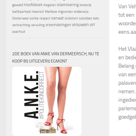
islamisering
Hoofddoek
geweld
Van Vel
illegalen
kostprijs
onderwijs
leefbaarheid
meersch
Melkkoe
migranten
tot een
senaat
Oosterweel
politie
respect
sluikstort
subsidies
taks
woorden
vrouwen
vreemdelingen
verkrachting
vervuiling
VRT
eens aan
zwerfvuil
Het Vla
2DE BOEK VAN ANKE VAN DERMEERSCH, NU TE
en bedi
KOOP BIJ UITGEVERIJ EGMONT
Belang 
van een
palaver
nemen. 
ingedien
parleme
goedgek