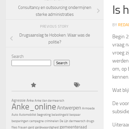
Is 
Consultancy en outsourcing ondermijnen
sterke administraties
BY
REDA
PREVIOUS STORY
Drugsaanslag te Hoboken: Waar was de
Begin 2
politie?
vraag n
vroeg z
Search
werden 
Search
om, op 
kennen
Wat bli
Agressie
Anke
Anke Van dermeersch
De voor
Anke_online
Antwerpen
Armoede
subsidi
begroting
Auto
Automobilist
belastingeld
bespaar
besparingen
campagne
criminelen
De Lijn
dermeersch
drugs
Uiteraa
gemeenteraad
files
frauen
geld
gelijkwaardigheid