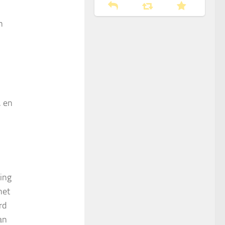
n
, en
ing
het
rd
an