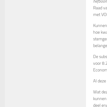
hefboom
Raad va
met VO
Kunnen 
hoe kwa
stemger
belange
De subsi
voor 8.
Economi
Al deze
Wat dez
kunnen 
deel er