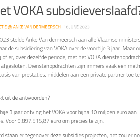
het VOKA subsidieverslaafd
CTIE @ ANKE VAN DERMEERSCH
·
16 JUNE 2023
023 stelde Anke Van dermeersch aan alle Vlaamse minister
aar de subsidiëring van VOKA over de voorbije 3 jaar. Maar o
ij of er, over dezelfde periode, met het VOKA dienstenopdrac
afgesloten. Dienstenopdrachten zijn immers vaak een met
basis van prestaties, middelen aan een private partner toe te
.
jkt uit de antwoorden?
bije 3 jaar ontving het VOKA voor bijna 10 miljoen euro aan
es. Voor 9.897.515,87 euro om precies te zijn.
rd staan er tegenover deze subsidies projecten, het zou er n