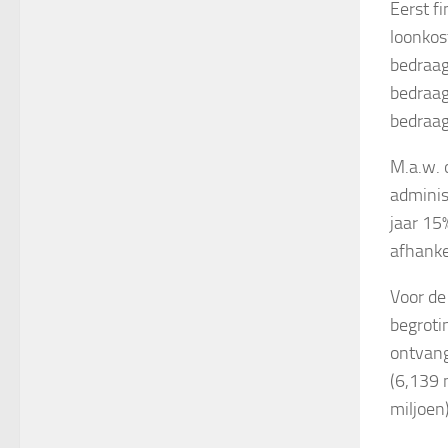
Eerst fi
loonkos
bedraag
bedraag
bedraag
M.a.w. 
adminis
jaar 15
afhanke
Voor de
begroti
ontvang
(6,139 
miljoen)