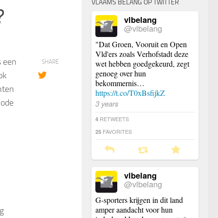
VLAAMS BELANG OP TWITTER
?
vlbelang
@vlbelang
"Dat Groen, Vooruit en Open
Vld'ers zoals Verhofstadt deze
s een
SHARE
wet hebben goedgekeurd, zegt
genoeg over hun
ok
bekommernis…
hten
https://t.co/T0xBsfijkZ
hode
3 years
RETWEETS
4
FAVORITES
25
vlbelang
@vlbelang
G-sporters krijgen in dit land
amper aandacht voor hun
og