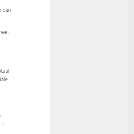
anden
meel,
otaal
iale
n
en