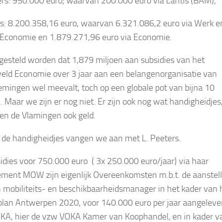
ers: 950.000 euro; waarvan 200.000 euro via Lantis (BAM),
ns: 8.200.358,16 euro, waarvan 6.321.086,2 euro via Werk e
 Economie en 1.879.271,96 euro via Economie.
gesteld worden dat 1,879 miljoen aan subsidies van het
veld Economie over 3 jaar aan een belangenorganisatie van
mingen wel meevalt, toch op een globale pot van bijna 10
 . Maar we zijn er nog niet. Er zijn ook nog wat handigheidjes
ten de Vlamingen ook geld.
 de handigheidjes vangen we aan met L. Peeters.
idies voor 750.000 euro ( 3x 250.000 euro/jaar) via haar
ment MOW zijn eigenlijk Overeenkomsten m.b.t. de aanstell
 mobiliteits- en beschikbaarheidsmanager in het kader van 
lan Antwerpen 2020, voor 140.000 euro per jaar aangeleve
KA, hier de vzw VOKA Kamer van Koophandel, en in kader v