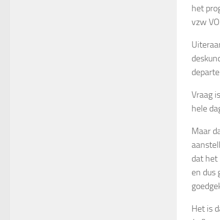
het pro
vzw VO
Uiteraa
deskund
depart
Vraag i
hele da
Maar da
aanstel
dat het
en dus
goedgek
Het is 