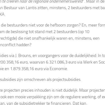
 te creëren naar de regionale ondernemerswereld
”. Maar in de
n Bestuur van Lantis zitten, minstens, 2 bestuurders met b
KA.
die bestuurders niet voor de hefboom zorgen? En, meer for
m de beslissing tot stand met 2 bestuurders (op 10
echtigde) die niet onafhankelijk waren en, minstens, een
nconflict hadden?
dies via J. Brouns, en voorgangers voor de duidelijkheid: In t
200.358,16 euro, waarvan 6.321.086,3 euro via Werk en Soc
e en 1.879.358,16 euro via Economie.
 subsidies zijn omschreven als projectsubsidies.
e projecten precies inhouden is niet duidelijk. Maar projecte
ook een mooie verpakking zijn om de reguliere werking, of e
van, van de subsidietrekker te financieren. Dat kan.