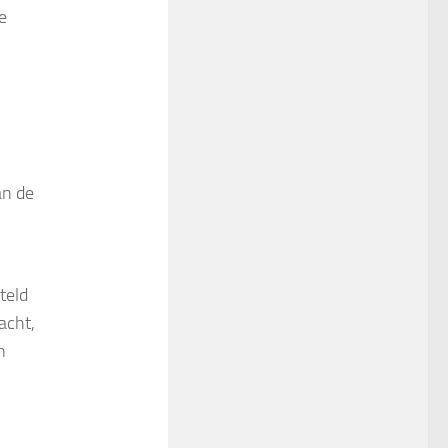
e
an de
teld
acht,
n