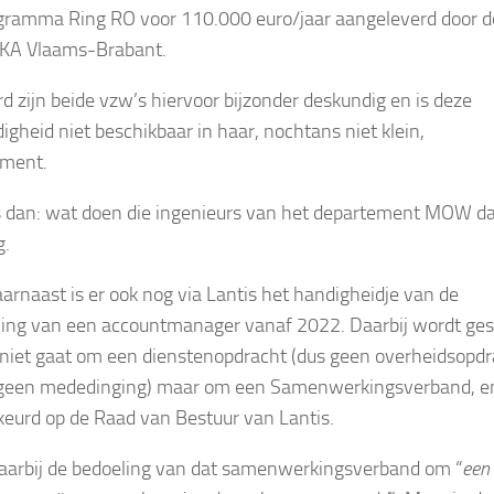
gramma Ring RO voor 110.000 euro/jaar aangeleverd door d
KA Vlaams-Brabant.
rd zijn beide vzw’s hiervoor bijzonder deskundig en is deze
igheid niet beschikbaar in haar, nochtans niet klein,
ement.
s dan: wat doen die ingenieurs van het departement MOW d
g.
arnaast is er ook nog via Lantis het handigheidje van de
ling van een accountmanager vanaf 2022. Daarbij wordt ges
 niet gaat om een dienstenopdracht (dus geen overheidsopdr
 geen mededinging) maar om een Samenwerkingsverband, e
eurd op de Raad van Bestuur van Lantis.
daarbij de bedoeling van dat samenwerkingsverband om “
een