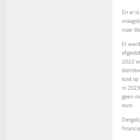
En er i
vraagst
naar di
Er werd
afgeslo
2022 we
dienstv
kost op
in 2023
geen in
euro.
Dergeli
financi