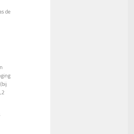
as de
en
nging
bij
,2
s