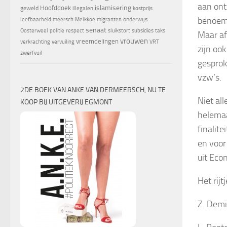
aan ont
islamisering
Hoofddoek
geweld
illegalen
kostprijs
benoemd
onderwijs
leefbaarheid
meersch
Melkkoe
migranten
senaat
Oosterweel
politie
respect
sluikstort
subsidies
taks
Maar af
vrouwen
vreemdelingen
verkrachting
vervuiling
VRT
zijn oo
zwerfvuil
gesprok
vzw’s.
2DE BOEK VAN ANKE VAN DERMEERSCH, NU TE
Niet al
KOOP BIJ UITGEVERIJ EGMONT
helemaa
finalit
en voor 
uit Eco
Het rijt
Z. Demi