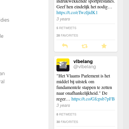
indrukwekkende sportprestaties.
Geef hen eindelijk het nodig…
https://t.co/eTwzIjidK1
3 years
idies
RETWEETS
5
le
FAVORITES
28
vlbelang
@vlbelang
aan
"Het Vlaams Parlement is het
ral
middel bij uitstek om
fundamentele stappen te zetten
naar onafhankelijkheid." De
reger…
https://t.co/Gfcpsb7pFB
3 years
RETWEETS
8
FAVORITES
30