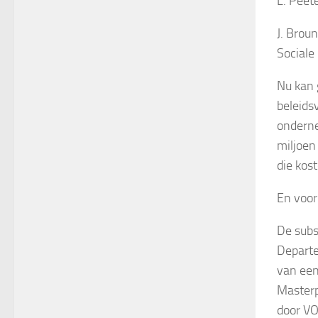
L. Peet
J. Brou
Sociale
Nu kan 
beleids
onderne
miljoen
die kos
En voor
De subs
Departe
van een
Masterp
door VO