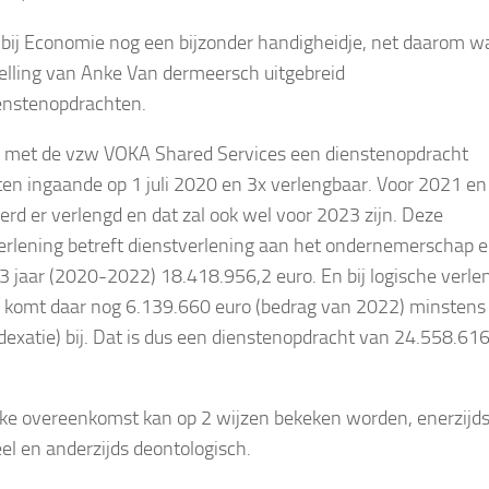
s bij Economie nog een bijzonder handigheidje, net daarom w
elling van Anke Van dermeersch uitgebreid
enstenopdrachten.
 met de vzw VOKA Shared Services een dienstenopdracht
ten ingaande op 1 juli 2020 en 3x verlengbaar. Voor 2021 en
rd er verlengd en dat zal ook wel voor 2023 zijn. Deze
erlening betreft dienstverlening aan het ondernemerschap 
 3 jaar (2020-2022) 18.418.956,2 euro. En bij logische verle
 komt daar nog 6.139.660 euro (bedrag van 2022) minstens (
dexatie) bij. Dat is dus een dienstenopdracht van 24.558.616
jke overeenkomst kan op 2 wijzen bekeken worden, enerzijd
eel en anderzijds deontologisch.