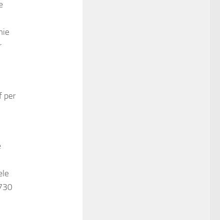
e
mie
r
f per
e
ele
,730