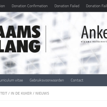
ion
Donation Confirmation
Donation Failed
Donation Fai
urriculum vitae
Gebruiksvoorwaarden
Contact
TEIT
/
IN DE KIJKER
/
NIEUWS