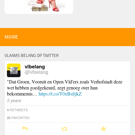
MORE
VLAAMS BELANG OP TWITTER
vlbelang
@vlbelang
"Dat Groen, Vooruit en Open Vld'ers zoals Verhofstadt deze
wet hebben goedgekeurd, zegt genoeg over hun
bekommernis…
https://t.co/T0xBsfijkZ
3 years
RETWEETS
4
FAVORITES
25