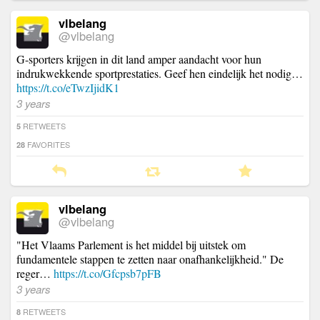
vlbelang
@vlbelang
G-sporters krijgen in dit land amper aandacht voor hun
indrukwekkende sportprestaties. Geef hen eindelijk het nodig…
https://t.co/eTwzIjidK1
3 years
RETWEETS
5
FAVORITES
28
vlbelang
@vlbelang
"Het Vlaams Parlement is het middel bij uitstek om
fundamentele stappen te zetten naar onafhankelijkheid." De
reger…
https://t.co/Gfcpsb7pFB
3 years
RETWEETS
8