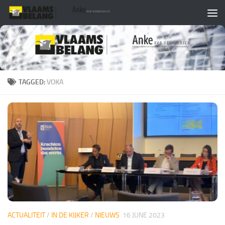
Skip to content
TAGGED:
VOKA
ACTUALITEIT
/
IN DE KIJKER
/
NIEUWS
16 JUNE 2023