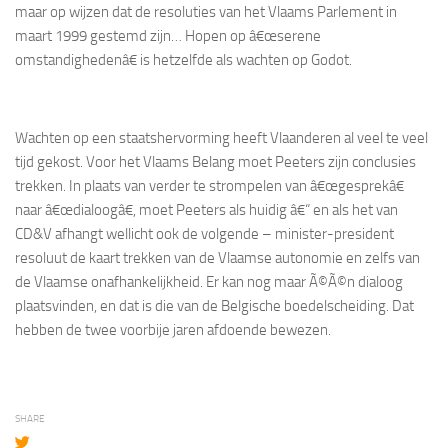
maar op wijzen dat de resoluties van het Vlaams Parlement in
maart 1999 gestemd zijn… Hopen op â€œserene
omstandighedenâ€ is hetzelfde als wachten op Godot.
Wachten op een staatshervorming heeft Vlaanderen al veel te veel
tijd gekost. Voor het Vlaams Belang moet Peeters zijn conclusies
trekken. In plaats van verder te strompelen van â€œgesprekâ€
naar â€œdialoogâ€, moet Peeters als huidig â€“ en als het van
CD&V afhangt wellicht ook de volgende – minister-president
resoluut de kaart trekken van de Vlaamse autonomie en zelfs van
de Vlaamse onafhankelijkheid. Er kan nog maar Ã©Ã©n dialoog
plaatsvinden, en dat is die van de Belgische boedelscheiding. Dat
hebben de twee voorbije jaren afdoende bewezen.
SHARE