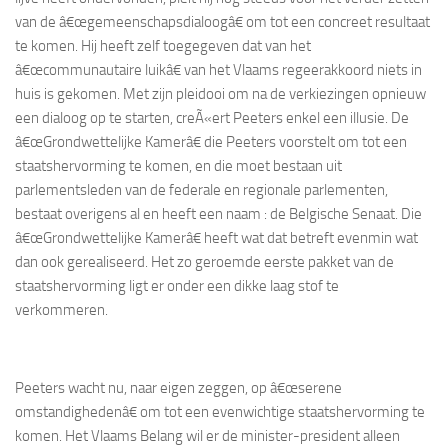
van de â€œgemeenschapsdialoogâ€ om tot een concreet resultaat
te komen. Hij heeft zelf toegegeven dat van het
â€œcommunautaire luikâ€ van het Vlaams regeerakkoord niets in
huis is gekomen. Met zijn pleidooi om na de verkiezingen opnieuw
een dialoog op te starten, creÃ«ert Peeters enkel een illusie. De
â€œGrondwettelijke Kamerâ€ die Peeters voorstelt om tot een
staatshervorming te komen, en die moet bestaan uit
parlementsleden van de federale en regionale parlementen,
bestaat overigens al en heeft een naam : de Belgische Senaat. Die
â€œGrondwettelijke Kamerâ€ heeft wat dat betreft evenmin wat
dan ook gerealiseerd. Het zo geroemde eerste pakket van de
staatshervorming ligt er onder een dikke laag stof te
verkommeren.
Peeters wacht nu, naar eigen zeggen, op â€œserene
omstandighedenâ€ om tot een evenwichtige staatshervorming te
komen. Het Vlaams Belang wil er de minister-president alleen