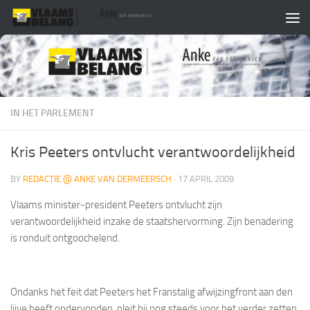
Skip to content
IN HET PARLEMENT
Kris Peeters ontvlucht verantwoordelijkheid
BY
REDACTIE @ ANKE VAN DERMEERSCH
·
17 APRIL 2009
Vlaams minister-president Peeters ontvlucht zijn
verantwoordelijkheid inzake de staatshervorming. Zijn benadering
is ronduit ontgoochelend.
Ondanks het feit dat Peeters het Franstalig afwijzingfront aan den
lijve heeft ondervonden, pleit hij nog steeds voor het verder zetten