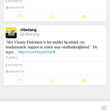
RETWEETS
5
FAVORITES
28
vlbelang
@vlbelang
"Het Vlaams Parlement is het middel bij uitstek om
fundamentele stappen te zetten naar onafhankelijkheid." De
reger…
https://t.co/Gfcpsb7pFB
3 years
RETWEETS
8
FAVORITES
30