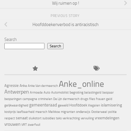
Wij ruimen op !
PREVIOUS STORY
Hoofddoekenverbod is antiracistisch
Search
Search
Anke_online
Agressie
Anke
Anke Van dermeersch
Antwerpen
begroting
Armoede
Auto
Automobilist
belastingeld
bespaar
besparingen
campagne
criminelen
De Lijn
dermeersch
drugs
files
frauen
geld
gemeenteraad
islamisering
Hoofddoek
geweld
gelijkwaardigheid
illegalen
onderwijs
kostprijs
leefbaarheid
meersch
Melkkoe
migranten
Oosterweel
politie
senaat
vreemdelingen
respect
sluikstort
subsidies
taks
verkrachting
vervuiling
vrouwen
VRT
zwerfvuil