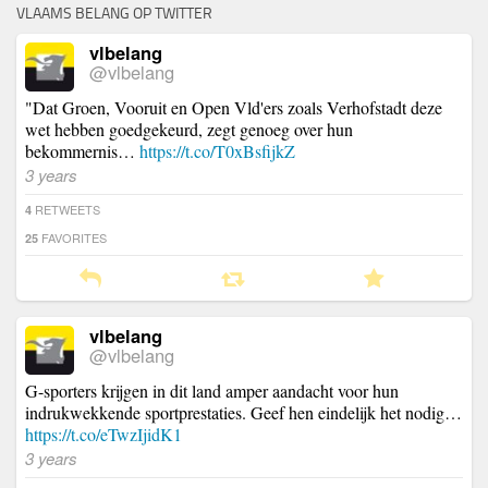
VLAAMS BELANG OP TWITTER
vlbelang
@vlbelang
"Dat Groen, Vooruit en Open Vld'ers zoals Verhofstadt deze
wet hebben goedgekeurd, zegt genoeg over hun
bekommernis…
https://t.co/T0xBsfijkZ
3 years
RETWEETS
4
FAVORITES
25
vlbelang
@vlbelang
G-sporters krijgen in dit land amper aandacht voor hun
indrukwekkende sportprestaties. Geef hen eindelijk het nodig…
https://t.co/eTwzIjidK1
3 years