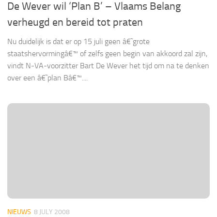
De Wever wil ‘Plan B’ – Vlaams Belang
verheugd en bereid tot praten
Nu duidelijk is dat er op 15 juli geen â€˜grote
staatshervormingâ€™ of zelfs geen begin van akkoord zal zijn,
vindt N-VA-voorzitter Bart De Wever het tijd om na te denken
over een â€˜plan Bâ€™....
NIEUWS
8 JULY 2008