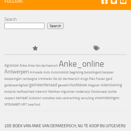
FOLLOW:
Search
Search
Anke_online
Agressie
Anke
Anke Van dermeersch
Antwerpen
begroting
Armoede
Auto
Automobilist
belastingeld
bespaar
besparingen
campagne
criminelen
De Lijn
dermeersch
drugs
files
frauen
geld
gemeenteraad
islamisering
Hoofddoek
geweld
gelijkwaardigheid
illegalen
onderwijs
kostprijs
leefbaarheid
meersch
Melkkoe
migranten
Oosterweel
politie
senaat
vreemdelingen
respect
sluikstort
subsidies
taks
verkrachting
vervuiling
vrouwen
VRT
zwerfvuil
2DE BOEK VAN ANKE VAN DERMEERSCH, NU TE KOOP BIJ UITGEVERIJ