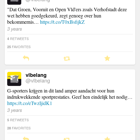
"Dat Groen, Vooruit en Open Vld'ers zoals Verhofstadt deze
wet hebben goedgekeurd, zegt genoeg over hun
bekommernis…
https://t.co/T0xBsfijkZ
3 years
RETWEETS
4
FAVORITES
25
vlbelang
@vlbelang
G-sporters krijgen in dit land amper aandacht voor hun
indrukwekkende sportprestaties. Geef hen eindelijk het nodig…
https://t.co/eTwzIjidK1
3 years
RETWEETS
5
FAVORITES
28