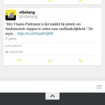
vlbelang
@vlbelang
"Het Vlaams Parlement is het middel bij uitstek om
fundamentele stappen te zetten naar onafhankelijkheid." De
reger…
https://t.co/Gfcpsb7pFB
3 years
RETWEETS
8
FAVORITES
30