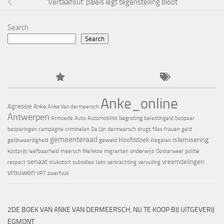
‘Vertaalfout’ paleis legt tegenstelling bloot
Search
Search
Anke_online
Agressie
Anke
Anke Van dermeersch
Antwerpen
begroting
Armoede
Auto
Automobilist
belastingeld
bespaar
besparingen
campagne
criminelen
De Lijn
dermeersch
drugs
files
frauen
geld
gemeenteraad
islamisering
Hoofddoek
geweld
gelijkwaardigheid
illegalen
onderwijs
kostprijs
leefbaarheid
meersch
Melkkoe
migranten
Oosterweel
politie
senaat
vreemdelingen
respect
sluikstort
subsidies
taks
verkrachting
vervuiling
vrouwen
VRT
zwerfvuil
2DE BOEK VAN ANKE VAN DERMEERSCH, NU TE KOOP BIJ UITGEVERIJ
EGMONT