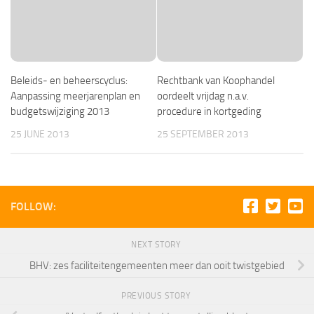
Beleids- en beheerscyclus:
Rechtbank van Koophandel
Aanpassing meerjarenplan en
oordeelt vrijdag n.a.v.
budgetswijziging 2013
procedure in kortgeding
25 JUNE 2013
25 SEPTEMBER 2013
FOLLOW:
NEXT STORY
BHV: zes faciliteitengemeenten meer dan ooit twistgebied
PREVIOUS STORY