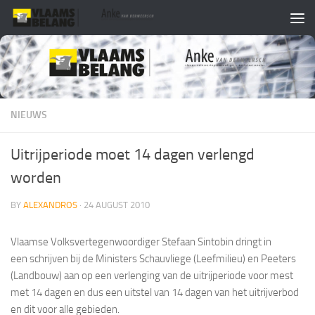
Skip to content
NIEUWS
Uitrijperiode moet 14 dagen verlengd
worden
BY
ALEXANDROS
·
24 AUGUST 2010
Vlaamse Volksvertegenwoordiger Stefaan Sintobin dringt in
een schrijven bij de Ministers Schauvliege (Leefmilieu) en Peeters
(Landbouw) aan op een verlenging van de uitrijperiode voor mest
met 14 dagen en dus een uitstel van 14 dagen van het uitrijverbod
en dit voor alle gebieden.