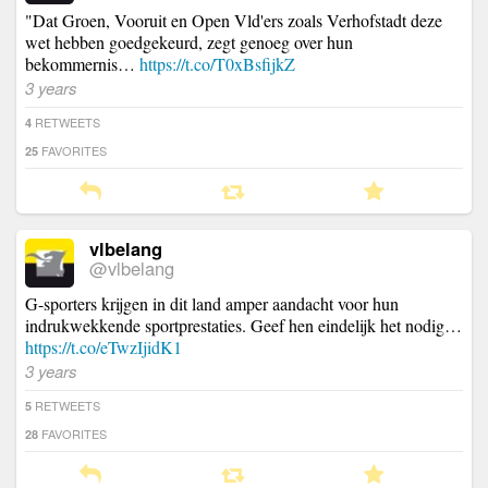
"Dat Groen, Vooruit en Open Vld'ers zoals Verhofstadt deze
wet hebben goedgekeurd, zegt genoeg over hun
bekommernis…
https://t.co/T0xBsfijkZ
3 years
RETWEETS
4
FAVORITES
25
vlbelang
@vlbelang
G-sporters krijgen in dit land amper aandacht voor hun
indrukwekkende sportprestaties. Geef hen eindelijk het nodig…
https://t.co/eTwzIjidK1
3 years
RETWEETS
5
FAVORITES
28