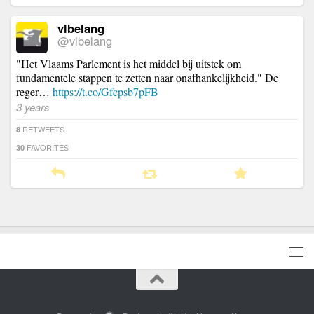
vlbelang
@vlbelang
"Het Vlaams Parlement is het middel bij uitstek om
fundamentele stappen te zetten naar onafhankelijkheid." De
reger…
https://t.co/Gfcpsb7pFB
3 years
RETWEETS
8
FAVORITES
30