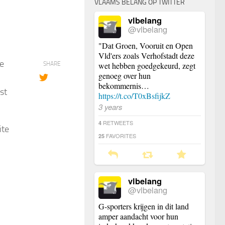
VLAAMS BELANG OP TWITTER
vlbelang
@vlbelang
"Dat Groen, Vooruit en Open
Vld'ers zoals Verhofstadt deze
ke
SHARE
wet hebben goedgekeurd, zegt
genoeg over hun
bekommernis…
st
https://t.co/T0xBsfijkZ
3 years
RETWEETS
4
ite
FAVORITES
25
vlbelang
@vlbelang
G-sporters krijgen in dit land
amper aandacht voor hun