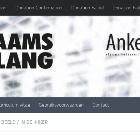
ion
Donation Confirmation
Donation Failed
Donation Fai
urriculum vitae
Gebruiksvoorwaarden
Contact
N BEELD
/
IN DE KIJKER