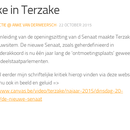
e in Terzake
CTIE @ ANKE VAN DERMEERSCH
·
22 OCTOBER 2015
nleiding van de openingszitting van d Senaat maakte Terza
uwsitem. De nieuwe Senaat, zoals geherdefinieerd in
nderakkoord is nu één jaar lang de ‘ontmoetingsplaats’ gewee
 deelstaatparlementen.
l eerder mijn schriftelijke kritiek hierop vinden via deze webs
nu ook in beeld en geluid =>
/www.canvas.be/video/terzake/najaar-2015/dinsdag-20-
r/de-nieuwe-senaat