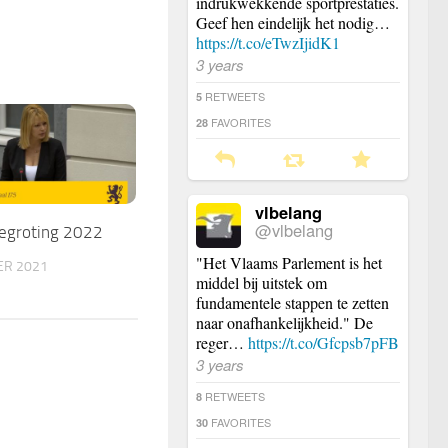
indrukwekkende sportprestaties.
Geef hen eindelijk het nodig…
https://t.co/eTwzIjidK1
3 years
RETWEETS
5
FAVORITES
28
vlbelang
@vlbelang
egroting 2022
"Het Vlaams Parlement is het
ER 2021
middel bij uitstek om
fundamentele stappen te zetten
naar onafhankelijkheid." De
reger…
https://t.co/Gfcpsb7pFB
3 years
RETWEETS
8
FAVORITES
30