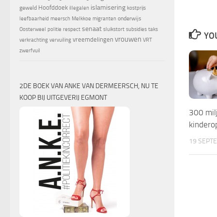
islamisering
Hoofddoek
geweld
illegalen
kostprijs
onderwijs
leefbaarheid
meersch
Melkkoe
migranten
senaat
Oosterweel
politie
respect
sluikstort
subsidies
taks
YOU
vrouwen
vreemdelingen
verkrachting
vervuiling
VRT
zwerfvuil
2DE BOEK VAN ANKE VAN DERMEERSCH, NU TE
KOOP BIJ UITGEVERIJ EGMONT
300 mil
kindero
19 SEPT