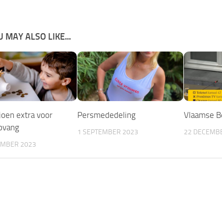
 MAY ALSO LIKE...
joen extra voor
Persmededeling
Vlaamse B
pvang
1 SEPTEMBER 2023
22 DECEMB
EMBER 2023