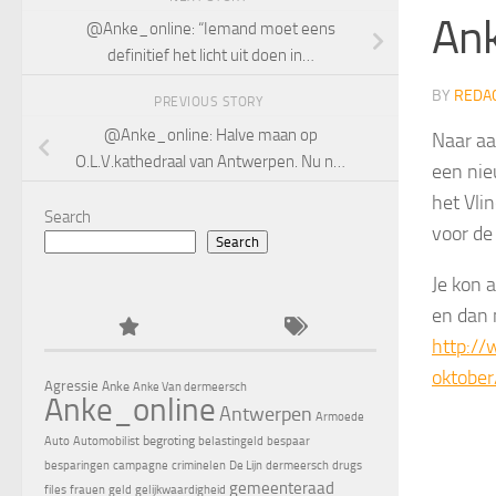
Ank
@Anke_online: “Iemand moet eens
definitief het licht uit doen in…
BY
REDA
PREVIOUS STORY
@Anke_online: Halve maan op
Naar aa
O.L.V.kathedraal van Antwerpen. Nu n…
een nie
het Vli
Search
voor de
Search
Je kon a
en dan 
http:/
oktobe
Agressie
Anke
Anke Van dermeersch
Anke_online
Antwerpen
Armoede
begroting
Auto
Automobilist
belastingeld
bespaar
besparingen
campagne
criminelen
De Lijn
dermeersch
drugs
gemeenteraad
files
frauen
geld
gelijkwaardigheid