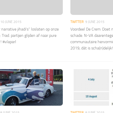
10 JUNE 2015
TWITTER
9 JUNE 2015
 narrative jihadi’s” loslaten op onze
Voordeel De Crem: Doet n
 Trad. partijen glijden af naar pure
schade. N-VA daarentege
! #vlaparl
communautaire hervormin
2019, dát is scha(n)delijk!
8 JUNE 2015
TWITTER
8 JUNE 2015