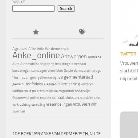
Search
Search
Agressie
Anke
Anke Van dermeersch
Anke_online
TWITTER
Antwerpen
Armoede
Vrouwen 
begroting
Auto
Automobilist
belastingeld
bespaar
slachtof
besparingen
campagne
criminelen
De Lijn
dermeersch
drugs
gemeenteraad
files
frauen
geld
gelijkwaardigheid
mij nooi
islamisering
Hoofddoek
geweld
illegalen
kostprijs
onderwijs
leefbaarheid
meersch
Melkkoe
migranten
senaat
Oosterweel
politie
respect
sluikstort
subsidies
taks
vrouwen
vreemdelingen
verkrachting
vervuiling
VRT
zwerfvuil
2DE BOEK VAN ANKE VAN DERMEERSCH, NU TE