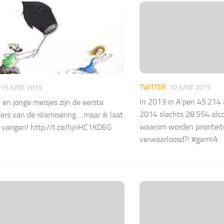
TWITTER
10 JUNE 2015
15 JUNE 2015
In 2013 in A’pen 45.214 
en jonge meisjes zijn de eerste
2014 slechts 28.554 alc
fers van de islamisering… maar ik laat
waarom worden prioritei
t vangen! http://t.co/hjnHC1KD6G
verwaarloosd?! #gemrA