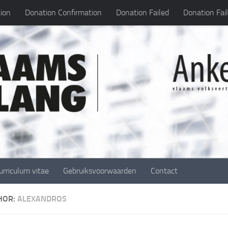
ion
Donation Confirmation
Donation Failed
Donation Fai
urriculum vitae
Gebruiksvoorwaarden
Contact
HOR:
ALEXANDROS