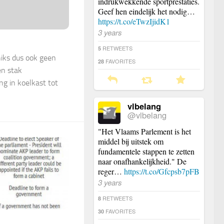
indrukwekkende sportprestaties.
Geef hen eindelijk het nodig…
https://t.co/eTwzIjidK1
3 years
RETWEETS
5
iks dus ook geen
FAVORITES
28
n stak
g in koelkast tot
vlbelang
@vlbelang
"Het Vlaams Parlement is het
middel bij uitstek om
fundamentele stappen te zetten
naar onafhankelijkheid." De
reger…
https://t.co/Gfcpsb7pFB
3 years
RETWEETS
8
FAVORITES
30