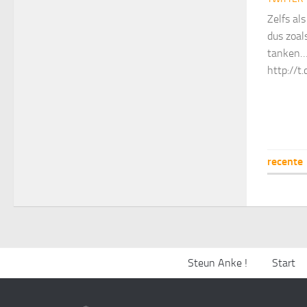
Zelfs al
dus zoal
tanken… 
http://
recente
Steun Anke !
Start