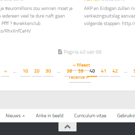
s je #euromillions zou winnen moet je
AKP en Erdogan zullen n
s iedereen veel te dure naft gaan
verkiezingsuitslag aanvaa
Pfff ? #vrekkenclub
volgende stappen: http:
t.co/RhxXnfCeHV
Pagina 40 van 98
« Meest
«
...
10
20
30
...
38
39
40
41
42
...
recente »
Nieuws
Anke in beeld
Curriculum vitae
Gebruik