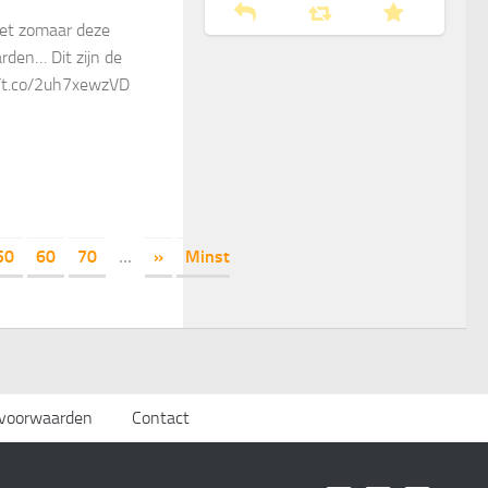
iet zomaar deze
rden… Dit zijn de
//t.co/2uh7xewzVD
50
60
70
...
»
Minst
svoorwaarden
Contact