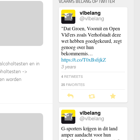
VLAAMS BELANG OP TWITTER
vlbelang
@vlbelang
"Dat Groen, Vooruit en Open
Vld'ers zoals Verhofstadt deze
wet hebben goedgekeurd, zegt
genoeg over hun
bekommernis…
https://t.co/T0xBsfijkZ
alcoholtesten en in
3 years
oholtesten ->
RETWEETS
4
ten worden
FAVORITES
25
vlbelang
@vlbelang
G-sporters krijgen in dit land
amper aandacht voor hun