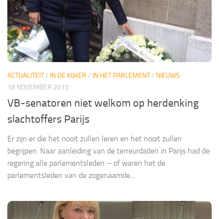
ACTUALITEIT
/
IN DE KIJKER
/
IN HET PARLEMENT
/
NIEUWS
18 NOVEMBER 2015
VB-senatoren niet welkom op herdenking
slachtoffers Parijs
Er zijn er die het nooit zullen leren en het nooit zullen
begrijpen. Naar aanleiding van de terreurdaden in Parijs had de
regering alle parlementsleden – of waren het de
parlementsleden van de zogenaamde...