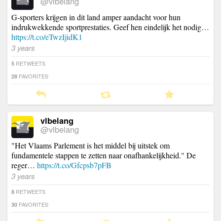
@vlbelang
G-sporters krijgen in dit land amper aandacht voor hun
indrukwekkende sportprestaties. Geef hen eindelijk het nodig…
https://t.co/eTwzIjidK1
3 years
RETWEETS
5
FAVORITES
28
vlbelang
@vlbelang
"Het Vlaams Parlement is het middel bij uitstek om
fundamentele stappen te zetten naar onafhankelijkheid." De
reger…
https://t.co/Gfcpsb7pFB
3 years
RETWEETS
8
FAVORITES
30