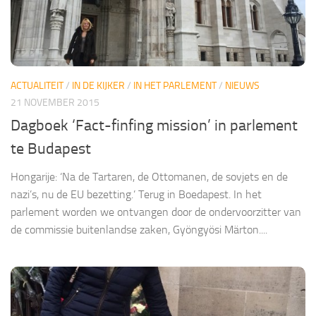
ACTUALITEIT
/
IN DE KIJKER
/
IN HET PARLEMENT
/
NIEUWS
21 NOVEMBER 2015
Dagboek ‘Fact-finfing mission’ in parlement
te Budapest
Hongarije: ‘Na de Tartaren, de Ottomanen, de sovjets en de
nazi’s, nu de EU bezetting.’ Terug in Boedapest. In het
parlement worden we ontvangen door de ondervoorzitter van
de commissie buitenlandse zaken, Gyöngyösi Märton....