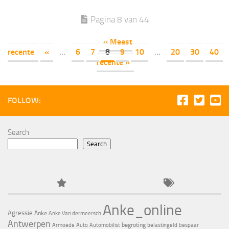
Pagina 8 van 44
« Meest
recente
«
...
6
7
8
9
10
...
20
30
40
recente »
FOLLOW:
Search
Search
Anke_online
Agressie
Anke
Anke Van dermeersch
Antwerpen
begroting
Armoede
Auto
Automobilist
belastingeld
bespaar