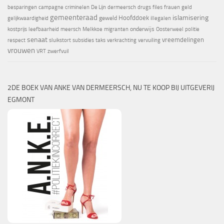
besparingen
campagne
criminelen
De Lijn
dermeersch
drugs
files
frauen
geld
gemeenteraad
islamisering
Hoofddoek
geweld
gelijkwaardigheid
illegalen
onderwijs
kostprijs
leefbaarheid
meersch
Melkkoe
migranten
Oosterweel
politie
senaat
vreemdelingen
respect
sluikstort
subsidies
taks
verkrachting
vervuiling
vrouwen
VRT
zwerfvuil
2DE BOEK VAN ANKE VAN DERMEERSCH, NU TE KOOP BIJ UITGEVERIJ
EGMONT