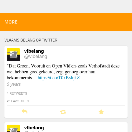
MORE
VLAAMS BELANG OP TWITTER
vlbelang
@vlbelang
"Dat Groen, Vooruit en Open Vld'ers zoals Verhofstadt deze
wet hebben goedgekeurd, zegt genoeg over hun
bekommernis…
https://t.co/T0xBsfijkZ
3 years
RETWEETS
4
FAVORITES
25
vlbelang