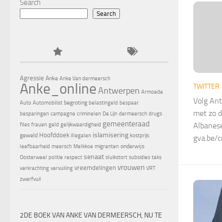
Search
Search
Agressie
Anke
Anke Van dermeersch
Anke_online
TWITTER
Antwerpen
Armoede
Volg An
begroting
Auto
Automobilist
belastingeld
bespaar
met zo d
besparingen
campagne
criminelen
De Lijn
dermeersch
drugs
gemeenteraad
Albanes
files
frauen
geld
gelijkwaardigheid
islamisering
Hoofddoek
geweld
illegalen
kostprijs
gva.be/
onderwijs
leefbaarheid
meersch
Melkkoe
migranten
senaat
Oosterweel
politie
respect
sluikstort
subsidies
taks
vrouwen
vreemdelingen
verkrachting
vervuiling
VRT
zwerfvuil
2DE BOEK VAN ANKE VAN DERMEERSCH, NU TE