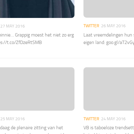
TWITTER
26 MAY 2016
27 MAY 2016
Laat vreemdelingen hun st
nnie… Grappig moest het niet zo erg
eigen land: goo.gl/aT2vG
tps://t.co/ZfDzeRtSMB
25 MAY 2016
TWITTER
24 MAY 2016
daag de plenaire zitting van het
VB is taboeloze trendsett