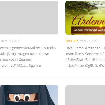
30 MAY 2016
TWITTER
29 MAY 2016
twerpse gemeenteraad rechtstreeks,
Halal Kamp ‘Ardennen 3.0
adelijk mijn vragen over nieuwe
imam Remy Soekirman ? 
e moskee in Deurne:
#FailedStateBelgië kan d
cnt/dmf2016053… #gemra
https://t.co/xZg9UGzxfW