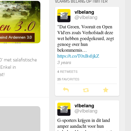
VLAAMS BELANG OP TWITTER
vlbelang
@vlbelang
"Dat Groen, Vooruit en Open
Vld'ers zoals Verhofstadt deze
wet hebben goedgekeurd, zegt
genoeg over hun
bekommernis…
https://t.co/T0xBsfijkZ
’ met salafistische
3 years
Enkel in
RETWEETS
4
at!
FAVORITES
25
vlbelang
@vlbelang
G-sporters krijgen in dit land
amper aandacht voor hun