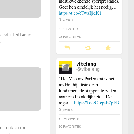
indrukwekkende sportprestaties.
Geef hen eindelijk het nodig…
https://t.co/eTwzIjidK1
3 years
RETWEETS
5
raf uitzitten in
FAVORITES
28
y
vlbelang
@vlbelang
"Het Vlaams Parlement is het
middel bij uitstek om
fundamentele stappen te zetten
naar onafhankelijkheid." De
reger…
https://t.co/Gfcpsb7pFB
3 years
RETWEETS
8
FAVORITES
30
er, ook zo met