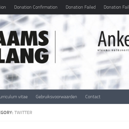
ion
Donation Confirmation
Donation Failed
Donation Fai
urriculum vitae
Gebruiksvoorwaarden
Contact
EGORY:
TWITTER