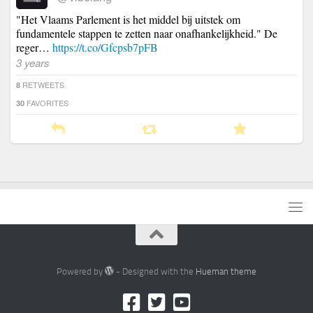
"Het Vlaams Parlement is het middel bij uitstek om
fundamentele stappen te zetten naar onafhankelijkheid." De
reger…
https://t.co/Gfcpsb7pFB
3 years
RETWEETS
8
FAVORITES
30
Powered by
- Designed with the
Hueman theme