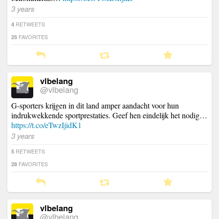
3 years
RETWEETS
4
FAVORITES
25
vlbelang
@vlbelang
G-sporters krijgen in dit land amper aandacht voor hun
indrukwekkende sportprestaties. Geef hen eindelijk het nodig…
https://t.co/eTwzIjidK1
3 years
RETWEETS
5
FAVORITES
28
vlbelang
@vlbelang