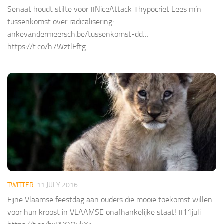
Senaat houdt stilte voor #NiceAttack #hypocriet Lees m’n
tussenkomst over radicalisering:
ankevandermeersch.be/tussenkomst-dd…
https://t.co/h7WztlFftg
TWITTER
11 JULY 2016
Fijne Vlaamse feestdag aan ouders die mooie toekomst willen
voor hun kroost in VLAAMSE onafhankelijke staat! #11juli