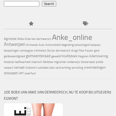
Search
Anke_online
Agressie
Anke
Anke Van dermeersch
Antwerpen
begroting
Armoede
Auto
Automobilist
belastingeld
bespaar
besparingen
campagne
criminelen
De Lijn
dermeersch
drugs
files
frauen
geld
gemeenteraad
islamisering
Hoofddoek
geweld
gelijkwaardigheid
illegalen
onderwijs
kostprijs
leefbaarheid
meersch
Melkkoe
migranten
Oosterweel
politie
senaat
vreemdelingen
respect
sluikstort
subsidies
taks
verkrachting
vervuiling
vrouwen
VRT
zwerfvuil
2DE BOEK VAN ANKE VAN DERMEERSCH, NU TE KOOP BIJ UITGEVERIJ
EGMONT