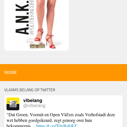
MORE
VLAAMS BELANG OP TWITTER
vlbelang
@vlbelang
"Dat Groen, Vooruit en Open Vld'ers zoals Verhofstadt deze
wet hebben goedgekeurd, zegt genoeg over hun
bekommernis…
https://t.co/T0xBsfijkZ