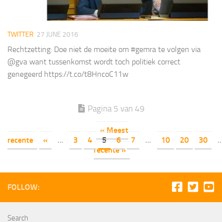
TWITTER
27 JUNE 2016
Rechtzetting: Doe niet de moeite om #gemra te volgen via
@gva want tussenkomst wordt toch politiek correct
genegeerd https://t.co/t8HncoC11w
Pagina 5 van 49
« Meest
recente
«
...
3
4
5
6
7
...
10
20
30
..
recente »
FOLLOW:
Search