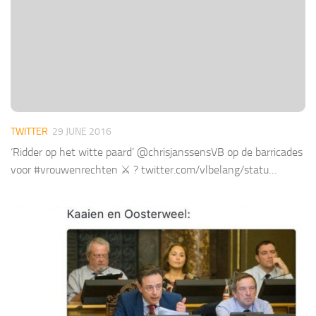
TWITTER
29 JUNE 2016
‘Ridder op het witte paard’ @chrisjanssensVB op de barricades
voor #vrouwenrechten ⚔ ? twitter.com/vlbelang/statu…