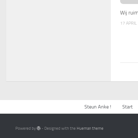
Wij ruim
17 APRIL
Steun Anke !
Start
Powered by
- Designed with the
Hueman theme