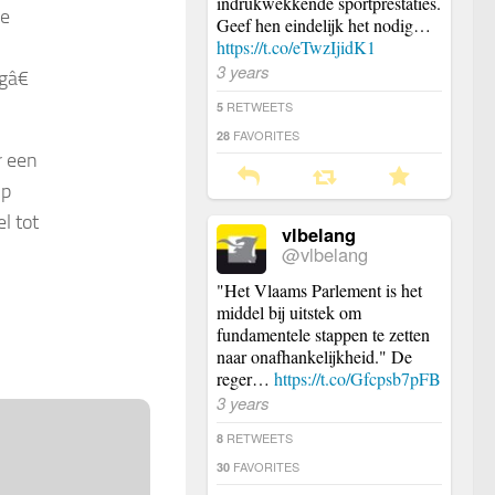
indrukwekkende sportprestaties.
de
Geef hen eindelijk het nodig…
https://t.co/eTwzIjidK1
3 years
gâ€
RETWEETS
5
FAVORITES
28
r een
ip
l tot
vlbelang
@vlbelang
"Het Vlaams Parlement is het
middel bij uitstek om
fundamentele stappen te zetten
naar onafhankelijkheid." De
reger…
https://t.co/Gfcpsb7pFB
3 years
RETWEETS
8
FAVORITES
30