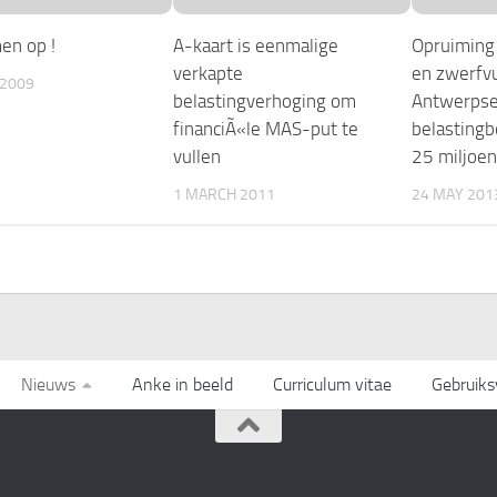
en op !
A-kaart is eenmalige
Opruiming 
verkapte
en zwerfvu
 2009
belastingverhoging om
Antwerps
financiÃ«le MAS-put te
belastingbe
vullen
25 miljoen
1 MARCH 2011
24 MAY 201
Nieuws
Anke in beeld
Curriculum vitae
Gebruik