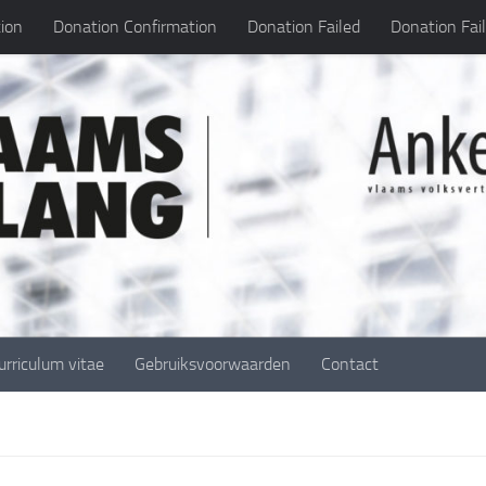
ion
Donation Confirmation
Donation Failed
Donation Fai
urriculum vitae
Gebruiksvoorwaarden
Contact