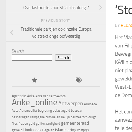
‘St
Overlastboete voor SP.a plakploeg ?
PREVIOUS STORY
BY
REDA
Traditionele partijen ook inzake Europa
volstrekt ongeloofwaardig
Het Vla
van Fil
Search
Bewegin
Search
KÃ¶ln o
niet pl
geweldd
West-E
de Dom 
Agressie
Anke
Anke Van dermeersch
Anke_online
Antwerpen
Armoede
Het con
begroting
Auto
Automobilist
belastingeld
bespaar
besparingen
campagne
criminelen
De Lijn
dermeersch
drugs
aanwezi
gemeenteraad
files
frauen
geld
gelijkwaardigheid
te leid
islamisering
Hoofddoek
geweld
illegalen
kostprijs