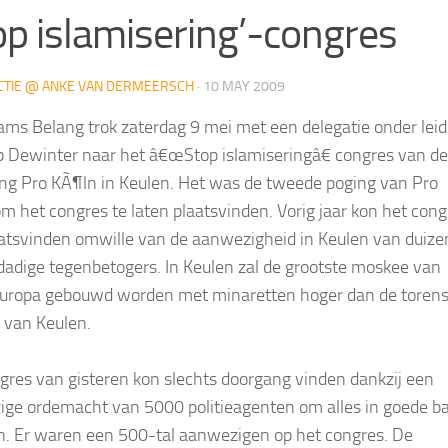
op islamisering’-congres
CTIE @ ANKE VAN DERMEERSCH
·
10 MAY 2009
ams Belang trok zaterdag 9 mei met een delegatie onder leid
ip Dewinter naar het â€œStop islamiseringâ€ congres van de
g Pro KÃ¶ln in Keulen. Het was de tweede poging van Pro
m het congres te laten plaatsvinden. Vorig jaar kon het cong
aatsvinden omwille van de aanwezigheid in Keulen van duiz
adige tegenbetogers. In Keulen zal de grootste moskee van
uropa gebouwd worden met minaretten hoger dan de torens
van Keulen.
gres van gisteren kon slechts doorgang vinden dankzij een
ge ordemacht van 5000 politieagenten om alles in goede b
en. Er waren een 500-tal aanwezigen op het congres. De