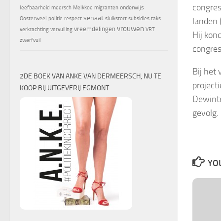
congres
onderwijs
leefbaarheid
meersch
Melkkoe
migranten
senaat
Oosterweel
politie
respect
sluikstort
subsidies
taks
landen (
vrouwen
vreemdelingen
verkrachting
vervuiling
VRT
Hij kon
zwerfvuil
congres
Bij het
2DE BOEK VAN ANKE VAN DERMEERSCH, NU TE
project
KOOP BIJ UITGEVERIJ EGMONT
Dewinte
gevolg.
YOU