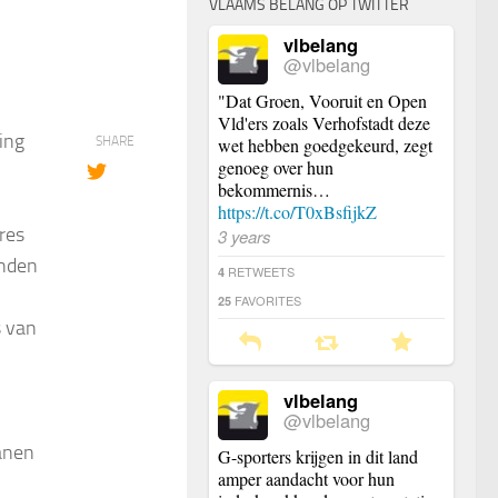
VLAAMS BELANG OP TWITTER
vlbelang
@vlbelang
"Dat Groen, Vooruit en Open
Vld'ers zoals Verhofstadt deze
ing
SHARE
wet hebben goedgekeurd, zegt
genoeg over hun
bekommernis…
https://t.co/T0xBsfijkZ
res
3 years
enden
RETWEETS
4
FAVORITES
25
 van
vlbelang
@vlbelang
anen
G-sporters krijgen in dit land
amper aandacht voor hun