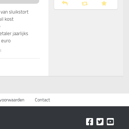
van sluikstort
il kost
e
taler jaarlijks
 euro
3
svoorwaarden
Contact