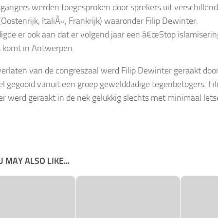
gangers werden toegesproken door sprekers uit verschillen
Oostenrijk, ItaliÃ«, Frankrijk) waaronder Filip Dewinter.
digde er ook aan dat er volgend jaar een â€œStop islamiserin
 komt in Antwerpen.
 verlaten van de congreszaal werd Filip Dewinter geraakt doo
iel gegooid vanuit een groep gewelddadige tegenbetogers. Fil
r werd geraakt in de nek gelukkig slechts met minimaal letse
 MAY ALSO LIKE...